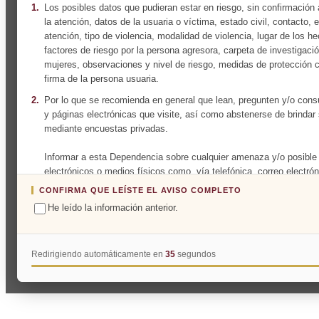
1.
Los posibles datos que pudieran estar en riesgo, sin confirmación 
la atención, datos de la usuaria o víctima, estado civil, contacto,
atención, tipo de violencia, modalidad de violencia, lugar de los h
factores de riesgo por la persona agresora, carpeta de investigaci
mujeres, observaciones y nivel de riesgo, medidas de protección 
firma de la persona usuaria.
2.
Por lo que se recomienda en general que lean, pregunten y/o consu
y páginas electrónicas que visite, así como abstenerse de brindar
mediante encuestas privadas.
Informar a esta Dependencia sobre cualquier amenaza y/o posible
electrónicos o medios físicos como, vía telefónica, correo electrón
manera directa o personal (sea mensaje, llamada o visita que cons
CONFIRMA QUE LEÍSTE EL AVISO COMPLETO
responder.
He leído la información anterior.
3.
Se han generado acciones correctivas y preventivas de forma inme
resguardo de información:
Redirigiendo automáticamente en
34
segundos
Se procedió de manera general al compromiso por parte de las "Ab
carta de confidencialidad, no divulgación, reserva y resguardo de
motivo para la rescisión del contrato el incumplimiento a la citada 